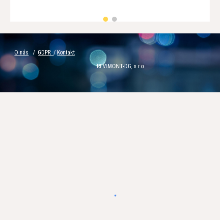
O nás
/
GDPR
/
Kontakt
REVIMONT-DG, s.r.o