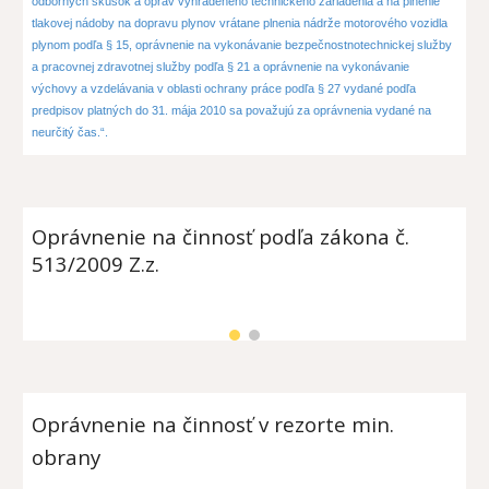
odborných skúšok a opráv vyhradeného technického zariadenia a na plnenie
tlakovej nádoby na dopravu plynov vrátane plnenia nádrže motorového vozidla
plynom podľa § 15, oprávnenie na vykonávanie bezpečnostnotechnickej služby
a pracovnej zdravotnej služby podľa § 21 a oprávnenie na vykonávanie
výchovy a vzdelávania v oblasti ochrany práce podľa § 27 vydané podľa
predpisov platných do 31. mája 2010 sa považujú za oprávnenia vydané na
neurčitý čas.“.
Oprávnenie na činnosť
podľa zákona č.
513/2009 Z.z.
Oprávnenie na činnosť v rezorte min.
obrany